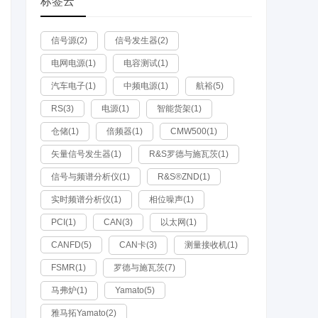
标签云
信号源(2)
信号发生器(2)
电网电源(1)
电容测试(1)
汽车电子(1)
中频电源(1)
航裕(5)
RS(3)
电源(1)
智能货架(1)
仓储(1)
倍频器(1)
CMW500(1)
矢量信号发生器(1)
R&S罗德与施瓦茨(1)
信号与频谱分析仪(1)
R&S®ZND(1)
实时频谱分析仪(1)
相位噪声(1)
PCI(1)
CAN(3)
以太网(1)
CANFD(5)
CAN卡(3)
测量接收机(1)
FSMR(1)
罗德与施瓦茨(7)
马弗炉(1)
Yamato(5)
雅马拓Yamato(2)