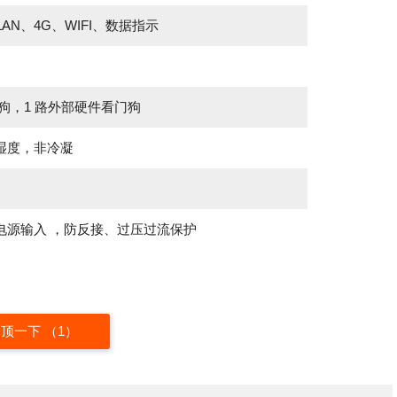
AN、4G、WIFI、数据指示
看门狗，1 路外部硬件看门狗
对湿度，非冷凝
V 宽电源输入 ，防反接、过压过流保护
顶一下 （
1
）