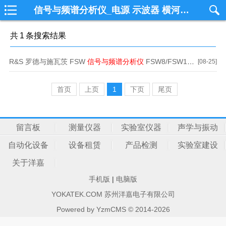
信号与频谱分析仪_电源 示波器 横河功率计 数采仪 安规仪 自动化测试 DTU RTU 边缘计算 嵌入式 工业路由器 苏州洋嘉电子电源 示波器 横河功率计 数采仪 安规仪 自动化测试 DTU RTU 边缘计算 嵌入式 工业路由器 苏州洋嘉电子
共
1
条搜索结果
R&S 罗德与施瓦茨 FSW
信号与频谱分析仪
FSW8/FSW13/FSW26/FSW43/FSW50/FSW67/FSW85
[08-25]
首页
上页
1
下页
尾页
留言板
测量仪器
实验室仪器
声学与振动
自动化设备
设备租赁
产品检测
实验室建设
关于洋嘉
手机版
|
电脑版
YOKATEK.COM 苏州洋嘉电子有限公司
Powered by
YzmCMS
© 2014-2026